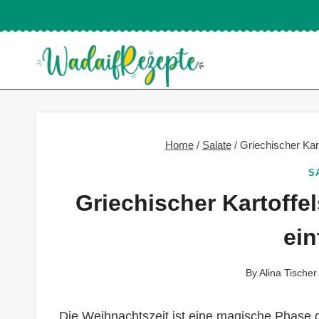
Skip
to
content
Home
/
Salate
/
Griechischer Kart
S
Griechischer Kartoffel
ein
By
Alina Tischer
Die Weihnachtszeit ist eine magische Phase d