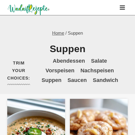
Skip
to
content
Home
/
Suppen
Suppen
Abendessen
Salate
TRIM
Vorspeisen
Nachspeisen
YOUR
CHOICES:
Suppen
Saucen
Sandwich