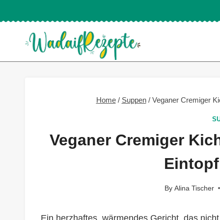
Skip
to
content
Home
/
Suppen
/
Veganer Cremiger Ki
S
Veganer Cremiger Kic
Eintopf
By
Alina Tischer
Ein herzhaftes, wärmendes Gericht, das nicht