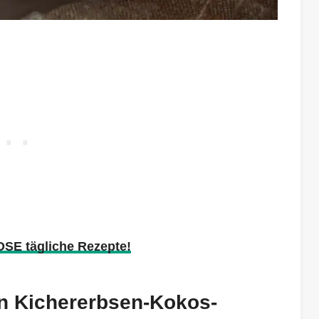
OSE tägliche Rezepte!
n Kichererbsen-Kokos-