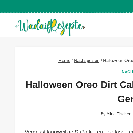
Skip
to
content
Home
/
Nachspeisen
/
Halloween Oreo
NACH
Halloween Oreo Dirt Cak
Ge
By
Alina Tischer
Vergesst langweilige Süßigkeiten und lasst un