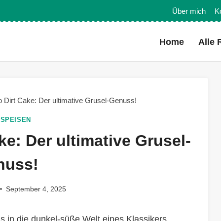
Über mich
K
Home
Alle 
 Dirt Cake: Der ultimative Grusel-Genuss!
SPEISEN
e: Der ultimative Grusel-
nuss!
September 4, 2025
s in die dunkel-süße Welt eines Klassikers