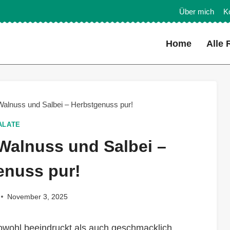
Über mich
K
Home
Alle 
 Walnuss und Salbei – Herbstgenuss pur!
ALATE
 Walnuss und Salbei –
enuss pur!
November 3, 2025
sowohl beeindruckt als auch geschmacklich