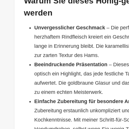
Warum Sie dieses Honig-g
werden
Unvergesslicher Geschmack
– Die per
herzhaftem Rindfleisch kreiert ein Geschm
lange in Erinnerung bleibt. Die karamelli
zur zarten Textur des Hams.
Beeindruckende Präsentation
– Dieses 
optisch ein Highlight, das jede festliche
aufwertet. Die goldbraune Glasur und das
zu einem echten Meisterwerk.
Einfache Zubereitung für besondere A
Zubereitung erstaunlich unkompliziert und
Kochkenntnisse. Mit meiner Schritt-für-Sc
Handumdrehen, selbst wenn Sie wenig Z