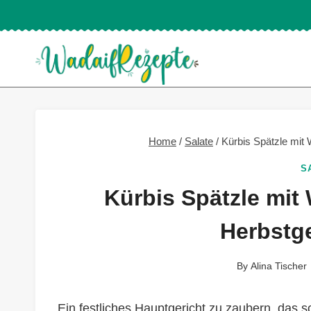
Skip
to
content
Home
/
Salate
/
Kürbis Spätzle mit
S
Kürbis Spätzle mit
Herbstg
By
Alina Tischer
Ein festliches Hauptgericht zu zaubern, das 