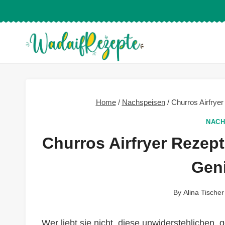
Skip
to
content
Home
/
Nachspeisen
/
Churros Airfrye
NACH
Churros Airfryer Rezep
Gen
By
Alina Tischer
Wer liebt sie nicht, diese unwiderstehlichen, 