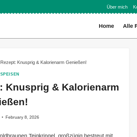
Über mich
K
Home
Alle 
r Rezept: Knusprig & Kalorienarm Genießen!
SPEISEN
t: Knusprig & Kalorienarm
ießen!
February 8, 2026
goldbraunen Teigkringel, großzügig bestreut mit