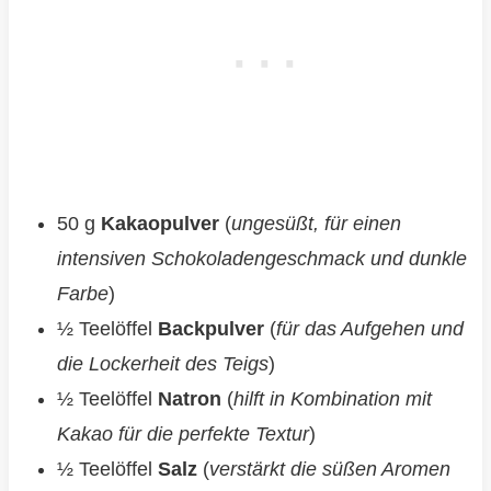
50 g
Kakaopulver
(
ungesüßt, für einen
intensiven Schokoladengeschmack und dunkle
Farbe
)
½ Teelöffel
Backpulver
(
für das Aufgehen und
die Lockerheit des Teigs
)
½ Teelöffel
Natron
(
hilft in Kombination mit
Kakao für die perfekte Textur
)
½ Teelöffel
Salz
(
verstärkt die süßen Aromen