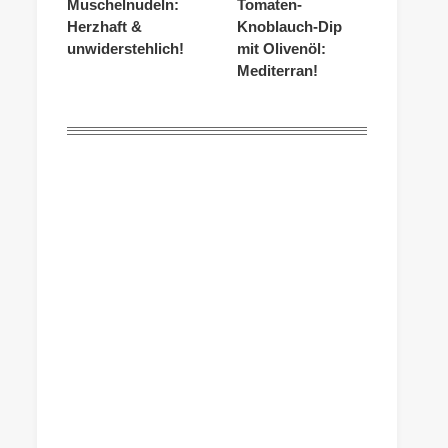
Muschelnudeln:
Tomaten-
Herzhaft &
Knoblauch-Dip
unwiderstehlich!
mit Olivenöl:
Mediterran!