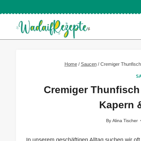
Skip
to
content
Home
/
Saucen
/
Cremiger Thunfisch
S
Cremiger Thunfisch 
Kapern 
By
Alina Tischer
In unserem geschäftigen Alltag suchen wir of