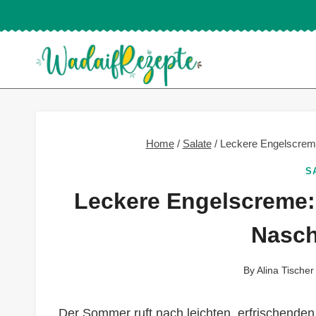
Skip
to
content
Home
/
Salate
/
Leckere Engelscreme
S
Leckere Engelscreme: 
Nasch
By
Alina Tischer
Der Sommer ruft nach leichten, erfrischenden 